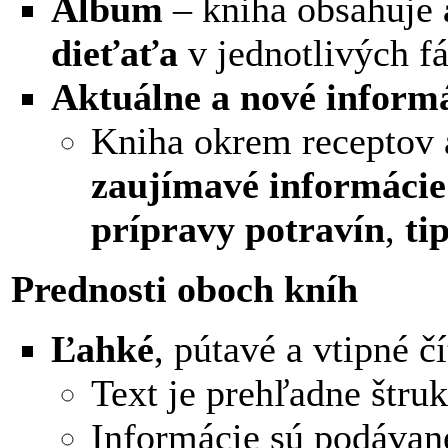
Album
– kniha obsahuje
dieťaťa
v jednotlivých fá
Aktuálne a nové inform
Kniha okrem receptov 
zaujímavé informácie
prípravy potravín
,
ti
Prednosti oboch kníh
Ľahké
, pútavé a vtipné č
Text je prehľadne štru
Informácie sú podávan