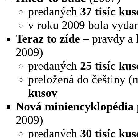
predaných
37 tisíc ku
v roku 2009 bola vyda
Teraz to zíde
– pravdy a 
2009)
predaných
25 tisíc ku
preložená do češtiny 
kusov
Nová miniencyklopédia p
2009)
predaných
30 tisíc ku