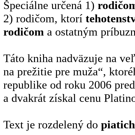
Špeciálne určená 1)
rodičom
2) rodičom, ktorí
tehotenst
rodičom
a ostatným príbuz
Táto kniha nadväzuje na ve
na prežitie pre muža“, ktor
republike od roku 2006 pred
a dvakrát získal cenu Platin
Text je rozdelený do
piatich