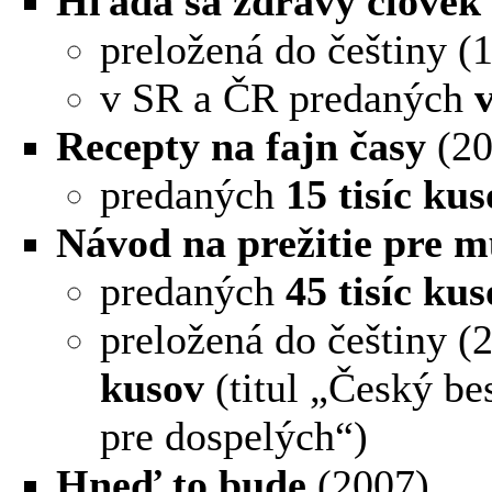
Hľadá sa zdravý človek
preložená do češtiny (
v SR a ČR predaných
v
Recepty na fajn časy
(20
predaných
15 tisíc ku
Návod na prežitie pre 
predaných
45 tisíc ku
preložená do češtiny 
kusov
(titul „Český be
pre dospelých“)
Hneď to bude
(2007)