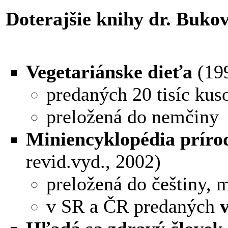
Doterajšie knihy dr. Buko
Vegetariánske dieťa
(19
predaných 20 tisíc kus
preložená do nemčiny
Miniencyklopédia prírod
revid.vyd., 2002)
preložená do češtiny, 
v SR a ČR predaných
v