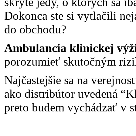
skryté jedy, o ktorých sa i
Dokonca ste si vytlačili ne
do obchodu?
Ambulancia klinickej vý
porozumieť skutočným rizik
Najčastejšie sa na verejnos
ako distribútor uvedená “K
preto budem vychádzať v s