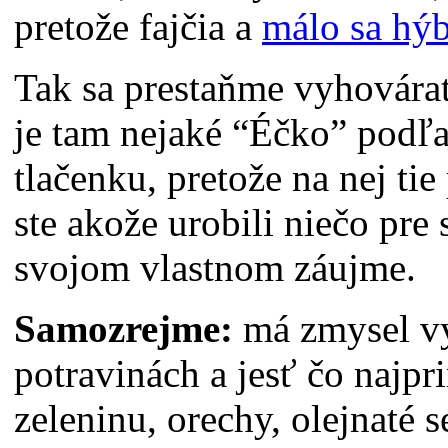
pretože fajčia a
málo sa hý
Tak sa prestaňme vyhovárať
je tam nejaké “Éčko” podľ
tlačenku, pretože na nej ti
ste akože urobili niečo pre 
svojom vlastnom záujme.
Samozrejme:
má zmysel v
potravinách a jesť čo najpr
zeleninu, orechy, olejnaté 