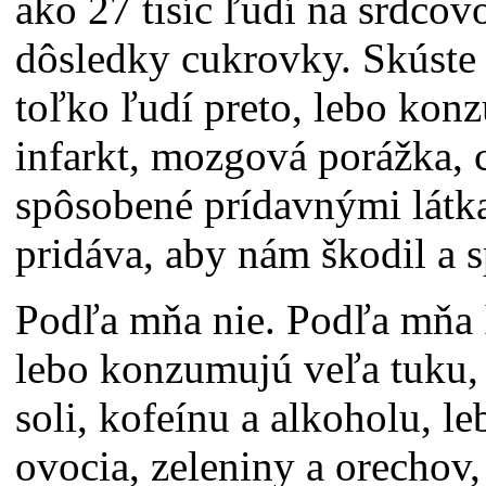
ako 27 tisíc ľudí na srdcov
dôsledky cukrovky. Skúste
toľko ľudí preto, lebo kon
infarkt, mozgová porážka, 
spôsobené prídavnými látk
pridáva, aby nám škodil a 
Podľa mňa nie. Podľa mňa ľ
lebo konzumujú veľa tuku,
soli, kofeínu a alkoholu, l
ovocia, zeleniny a orechov,