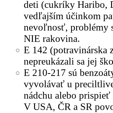
deti (cukríky Haribo, 
vedľajším účinkom patr
nevoľnosť, problémy s 
NIE rakovina.
E 142 (potravinárska z
nepreukázali sa jej šk
E 210-217 sú benzoáty
vyvolávať u preciltliv
nádchu alebo prispieť 
V USA, ČR a SR povo