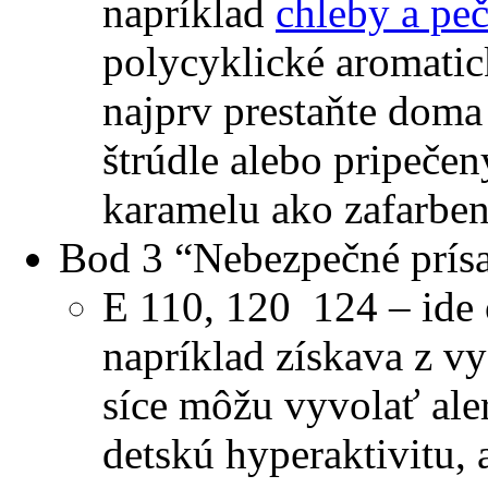
napríklad
chleby a pe
polycyklické aromatic
najprv prestaňte doma 
štrúdle alebo pripečen
karamelu ako zafarben
Bod 3 “Nebezpečné prís
E 110, 120 124 – ide o
napríklad získava z v
síce môžu vyvolať aler
detskú hyperaktivitu, 