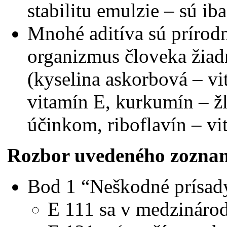
stabilitu emulzie – sú i
Mnohé aditíva sú prírod
organizmus človeka žiad
(kyselina askorbová – vit
vitamín E, kurkumín – ž
účinkom, riboflavín – vi
Rozbor uvedeného zozna
Bod 1 “Neškodné prísady
E 111 sa v medzinár