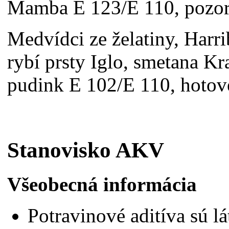
Mamba E 123/E 110, pozor
Medvídci ze želatiny, Harri
rybí prsty Iglo, smetana K
pudink E 102/E 110, hotov
Stanovisko AKV
Všeobecná informácia
Potravinové aditíva sú l