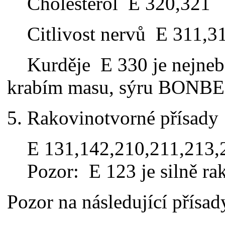
Cholesterol E 320,321
Citlivost nervů E 311,3
Kurděje E 330 je nejnebez
krabím masu, sýru BONBEL,
5. Rakovinotvorné přísady
E 131,142,210,211,213,2
Pozor: E 123 je silně rak
Pozor na následující přísad