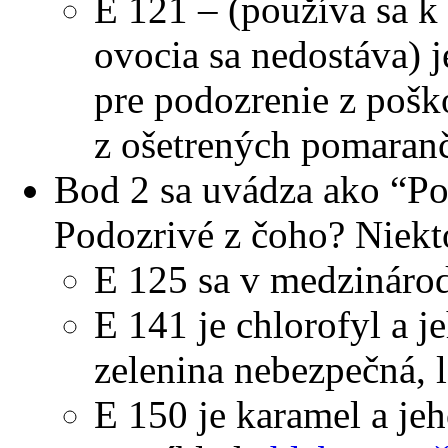
E 121 – (používa sa k
ovocia sa nedostáva) j
pre podozrenie z poš
z ošetrených pomaran
Bod 2 sa uvádza ako “Po
Podozrivé z čoho? Niekt
E 125 sa v medzinár
E 141 je chlorofyl a j
zelenina nebezpečná, 
E 150 je karamel a jeh