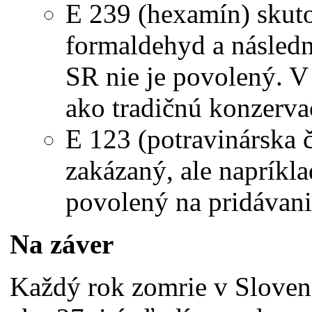
E 239 (hexamín) skuto
formaldehyd a následn
SR nie je povolený. V
ako tradičnú konzerva
E 123 (potravinárska 
zakázaný, ale napríkla
povolený na pridávanie
Na záver
Každý rok zomrie v Slovens