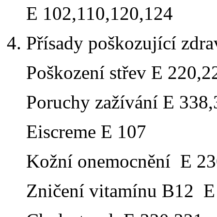
E 102,110,120,124
4. Přísady poškozující zdra
Poškození střev E 220,2
Poruchy zažívání E 338,3
Eiscreme E 107
Kožní onemocnění E 230
Zničení vitamínu B12 E