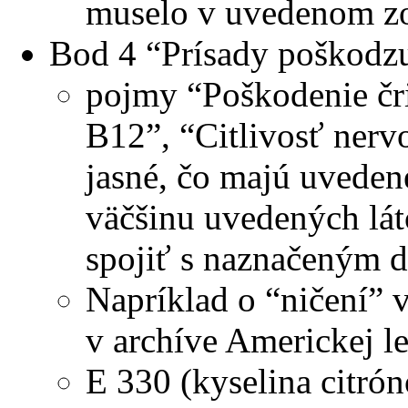
muselo v uvedenom zoz
Bod 4 “Prísady poškodzu
pojmy “Poškodenie čri
B12”, “Citlivosť nervo
jasné, čo majú uvede
väčšinu uvedených lát
spojiť s naznačeným 
Napríklad o “ničení” 
v archíve Americkej le
E 330 (kyselina citrón