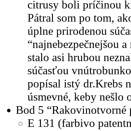
citrusy boli príčinou 
Pátral som po tom, ako
úplne prirodenou súča
“najnebezpečnejšou a r
stalo asi hrubou nezna
súčasťou vnútrobunko
popísal istý dr.Krebs 
úsmevné, keby nešlo o
Bod 5 “Rakovinotvorné 
E 131 (farbivo patent