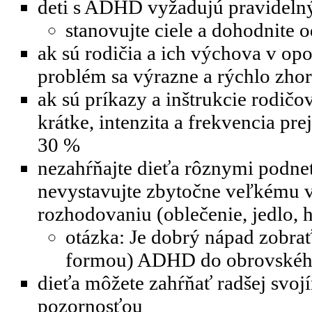
deti s ADHD vyžadujú pravideln
stanovujte ciele a dohodnite 
ak sú rodičia a ich výchova v opo
problém sa výrazne a rýchlo zhor
ak sú príkazy a inštrukcie rodičo
krátke, intenzita a frekvencia pr
30 %
nezahŕňajte dieťa rôznymi podne
nevystavujte zbytočne veľkému v
rozhodovaniu (oblečenie, jedlo, 
otázka: Je dobrý nápad zobrať
formou) ADHD do obrovskéh
dieťa môžete zahŕňať radšej svoj
pozornosťou