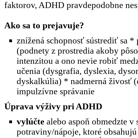
faktorov, ADHD pravdepodobne nes
Ako sa to prejavuje?
znížená schopnosť sústrediť sa *
(podnety z prostredia akoby pôso
intenzitou a ono nevie robiť med
učenia (dysgrafia, dyslexia, dyso
dyskalkúlia) * nadmerná živosť (
impulzívne správanie
Úprava výživy pri ADHD
vylúčte
alebo aspoň obmedzte v s
potraviny/nápoje, ktoré obsahuj