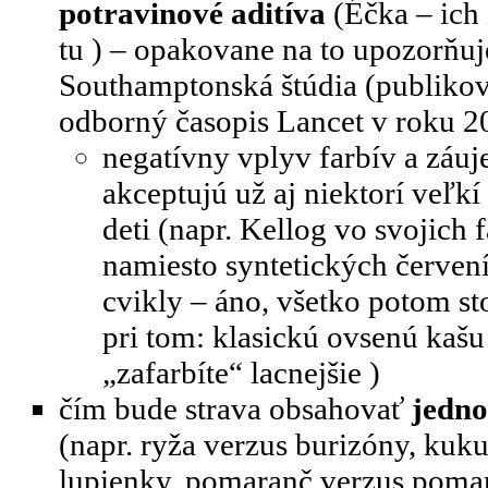
potravinové aditíva
(Éčka – ich
tu
) – opakovane na to upozorňuj
Southamptonská štúdia (publikov
odborný časopis Lancet v roku 2
negatívny vplyv farbív a záuj
akceptujú už aj niektorí veľk
deti (napr. Kellog vo svojich 
namiesto syntetických červení
cvikly – áno, všetko potom sto
pri tom: klasickú ovsenú kašu
„zafarbíte“ lacnejšie
)
čím bude strava obsahovať
jedno
(napr. ryža verzus burizóny, kuk
lupienky, pomaranč verzus pomar