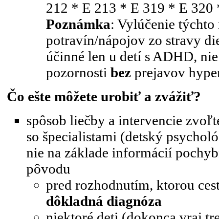
212 * E 213 * E 319 * E 320 
Poznámka
: Vylúčenie týchto 
potravín/nápojov zo stravy di
účinné len u detí s ADHD, nie
pozornosti
bez
prejavov hyper
Čo ešte môžete urobiť a zvážiť?
spôsob liečby a intervencie zvoľ
so špecialistami (detský psychol
nie na základe informácií pochy
pôvodu
pred rozhodnutím, ktorou cest
dôkladná diagnóza
niektoré deti (dokonca vraj t