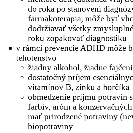
do roka po stanovení diagnózy
farmakoterapia, môže byť vh
dodržiavať všetky zmysluplné
roku zopakovať diagnostiku
v rámci prevencie ADHD môže by
tehotenstvo
žiadny alkohol, žiadne fajčen
dostatočný príjem esenciálny
vitamínov B, zinku a horčíka
obmedzenie príjmu potravín 
farbív, aróm a konzervačných
mať prirodzené potraviny (ne
biopotraviny