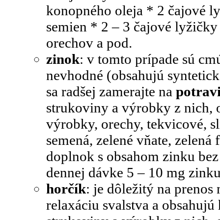
konopného oleja * 2 čajové l
semien * 2 – 3 čajové lyžičk
orechov a pod.
zinok
: v tomto prípade sú cmú
nevhodné (obsahujú syntetické
sa radšej zamerajte na
potrav
strukoviny a výrobky z nich, 
výrobky, orechy, tekvicové, 
semená, zelené vňate, zelená f
doplnok s obsahom zinku bez
dennej dávke 5 – 10 mg zinku
horčík
: je dôležitý na prenos
relaxáciu svalstva a obsahujú