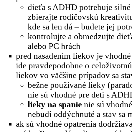
dieťa s ADHD potrebuje silné
zbierajte rodičovskú kreativitu
kde sa len dá – budete jej pot
kontrolujte a obmedzujte dieť
alebo PC hrách
pred nasadením liekov je vhodné z
ide pravdepodobne o celoživotnú
liekov vo väčšine prípadov sa sta
bežne používané lieky (parado
nie sú vhodné pre deti s ADH
lieky na spanie
nie sú vhodné 
nebudí oddýchnuté a stav sa 
ak sú vhodné opatrenia dodržiava