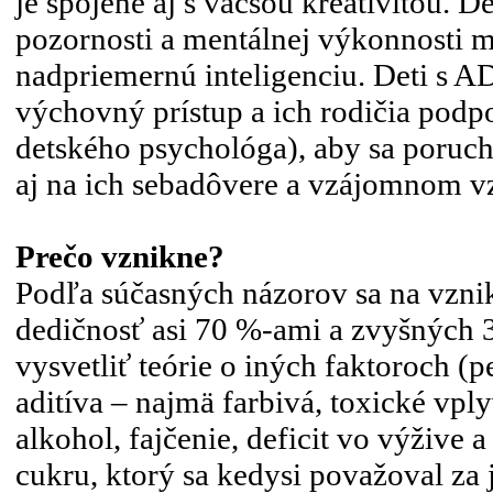
je spojené aj s väčšou kreativitou. 
pozornosti a mentálnej výkonnosti m
nadpriemernú inteligenciu. Deti s 
výchovný prístup a ich rodičia podp
detského psychológa), aby sa poruch
aj na ich sebadôvere a vzájomnom v
Prečo vznikne?
Podľa súčasných názorov sa na vzn
dedičnosť asi 70 %-ami a zvyšných 
vysvetliť teórie o iných faktoroch (p
aditíva – najmä farbivá, toxické vpl
alkohol, fajčenie, deficit vo výžive
cukru, ktorý sa kedysi považoval za 