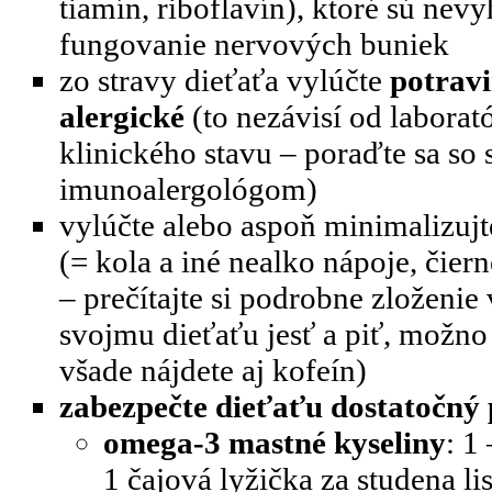
tiamín, riboflavín), ktoré sú nev
fungovanie nervových buniek
zo stravy dieťaťa vylúčte
potrav
alergické
(to nezávisí od laborató
klinického stavu – poraďte sa so
imunoalergológom)
vylúčte alebo aspoň minimalizujt
(= kola a iné nealko nápoje, čier
– prečítajte si podrobne zloženie
svojmu dieťaťu jesť a piť, možno
všade nájdete aj kofeín)
zabezpečte dieťaťu dostatočný
omega-3 mastné kyseliny
: 1
1 čajová lyžička za studena 