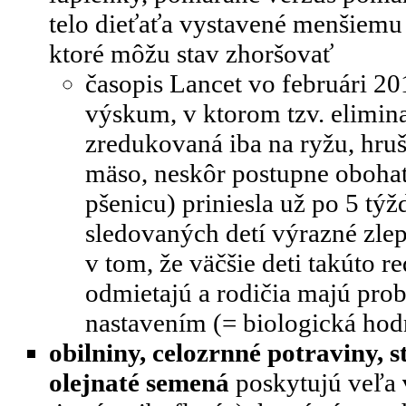
telo dieťaťa vystavené menšiemu
ktoré môžu stav zhoršovať
časopis Lancet vo februári 20
výskum, v ktorom tzv. elimina
zredukovaná iba na ryžu, hruš
mäso, neskôr postupne obohat
pšenicu) priniesla už po 5 tý
sledovaných detí výrazné zlep
v tom, že väčšie deti takúto 
odmietajú a rodičia majú pro
nastavením (= biologická hodn
obilniny, celozrnné potraviny, 
olejnaté semená
poskytujú veľa