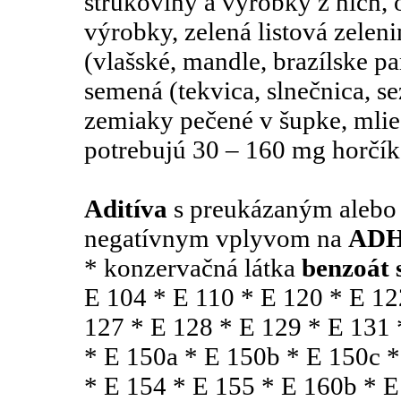
strukoviny a výrobky z nich, 
výrobky, zelená listová zeleni
(vlašské, mandle, brazílske pa
semená (tekvica, slnečnica, se
zemiaky pečené v šupke, mlie
potrebujú 30 – 160 mg horčík
Aditíva
s preukázaným alebo
negatívnym vplyvom na
AD
* konzervačná látka
benzoát 
E 104 * E 110 * E 120 * E 12
127 * E 128 * E 129 * E 131 
* E 150a * E 150b * E 150c *
* E 154 * E 155 * E 160b * E