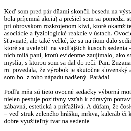
Keď som pred pár dňami skončil besedu na výst
bola príjemná akcia) a prešiel som sa pomedzi s
pri obrovskom rozkrojenom kiwi, ktoré okamžit
asociácie a fyziologické reakcie v ústach. Ovoci
šťavnaté, ale také veľké, že sa na ňom dalo sedi
ktoré sa uvelebili na vedľajších kusoch sedenia 
nich milá pani, ktorú evidentne zaujímalo, ako sa
myslia, s ktorou som sa dal do reči. Pani Zuzan
mi povedala, že výrobok je skutočne slovenský a 
som bol z toho nápadu nadšený
Paráda!
Podľa mňa sú tieto ovocné sedačky výborná moti
nielen pestuje pozitívny vzťah k zdravým potrav
zábavná, estetická a príťažlivá. A dúfam, že čos
– veď struk zeleného hrášku, mrkva, kaleráb či 
dobre využiteľný tvar na sedenie