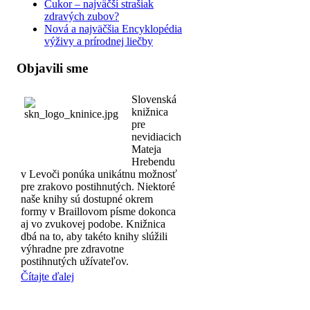
Cukor – najväčší strašiak
zdravých zubov?
Nová a najväčšia Encyklopédia
výživy a prírodnej liečby
Objavili sme
Slovenská
knižnica
pre
nevidiacich
Mateja
Hrebendu
v Levoči ponúka unikátnu možnosť
pre zrakovo postihnutých. Niektoré
naše knihy sú dostupné okrem
formy v Braillovom písme dokonca
aj vo zvukovej podobe. Knižnica
dbá na to, aby takéto knihy slúžili
výhradne pre zdravotne
postihnutých užívateľov.
Čítajte ďalej