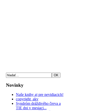
Novinky
Naše knihy aj pre nevidiacich!
copyright_akv
Syndróm dráždivého čreva a
TIE dni v mesiaci...