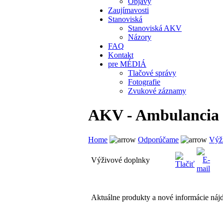
Objavy
Zaujímavosti
Stanoviská
Stanoviská AKV
Názory
FAQ
Kontakt
pre MÉDIÁ
Tlačové správy
Fotografie
Zvukové záznamy
AKV - Ambulancia k
Home
Odporúčame
Výž
Výživové doplnky
Aktuálne produkty a nové informácie náj