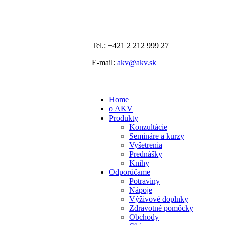
Tel.: +421 2 212 999 27
E-mail:
akv@akv.sk
Home
o AKV
Produkty
Konzultácie
Semináre a kurzy
Vyšetrenia
Prednášky
Knihy
Odporúčame
Potraviny
Nápoje
Výživové doplnky
Zdravotné pomôcky
Obchody