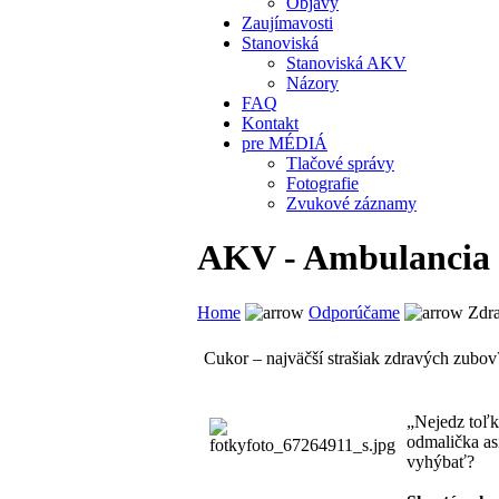
Objavy
Zaujímavosti
Stanoviská
Stanoviská AKV
Názory
FAQ
Kontakt
pre MÉDIÁ
Tlačové správy
Fotografie
Zvukové záznamy
AKV - Ambulancia k
Home
Odporúčame
Zdra
Cukor – najväčší strašiak zdravých zubov
„Nejedz toľko
odmalička as
vyhýbať?