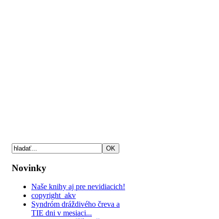
Novinky
Naše knihy aj pre nevidiacich!
copyright_akv
Syndróm dráždivého čreva a
TIE dni v mesiaci...