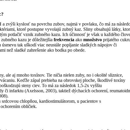
c?
H a zvýši kyslosť na povrchu zubov, najmä v povlaku, čo má za násled
tériami, ktoré postupne vyvolajú zubný kaz. Sliny obsahujú látky, kto
 tým potlačiť vznik zubného kazu. Ich účinnosť je však u každého člov
u zubného kazu je dôležitejšia
frekvencia
ako
množstvo
prijatého cukr
úsmevu tak uškodí viac neustále popíjanie sladkých nápojov či
ami než sladké zahrešenie ako bodka po obede.
, ale aj mnoho toxínov. Tie ničia nielen zuby, no i okolité sliznice,
rvácaniu. Keďže zápal prebieha na obrovskej ploche, škodlivé toxíny
 poškodzujú steny ciev. To má za následok 1,5-2x vyššiu
či infarktu (Axelsson, 2003), taktiež dýchacích ochorení, reumatoidn
008).
srdcovou chlopňou, kardiostimulátorom, u pacientov s
 ochorením obličiek.