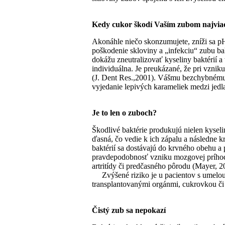
Kedy cukor škodí Vaším zubom najvia
Akonáhle niečo skonzumujete, zníži sa p
poškodenie skloviny a „infekciu“ zubu bak
dokážu zneutralizovať kyseliny baktérií a
individuálna. Je preukázané, že pri vznik
(J. Dent Res.,2001). Vášmu bezchybnému 
vyjedanie lepivých karameliek medzi jedl
Je to len o zuboch?
Škodlivé baktérie produkujú nielen kyseliny
ďasná, čo vedie k ich zápalu a následne k
baktérií sa dostávajú do krvného obehu a
pravdepodobnosť vzniku mozgovej príhody 
artritídy či predčasného pôrodu (Mayer, 2
Zvýšené riziko je u pacientov s umelou 
transplantovanými orgánmi, cukrovkou či
Čistý zub sa nepokazí