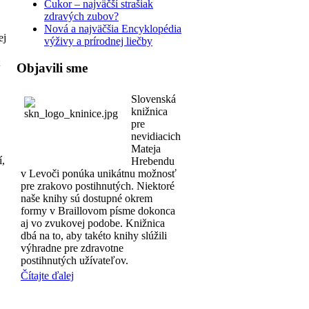
Cukor – najväčší strašiak
zdravých zubov?
Nová a najväčšia Encyklopédia
ej
výživy a prírodnej liečby
Objavili sme
Slovenská
knižnica
pre
nevidiacich
Mateja
í,
Hrebendu
v Levoči ponúka unikátnu možnosť
pre zrakovo postihnutých. Niektoré
naše knihy sú dostupné okrem
formy v Braillovom písme dokonca
aj vo zvukovej podobe. Knižnica
dbá na to, aby takéto knihy slúžili
výhradne pre zdravotne
postihnutých užívateľov.
Čítajte ďalej