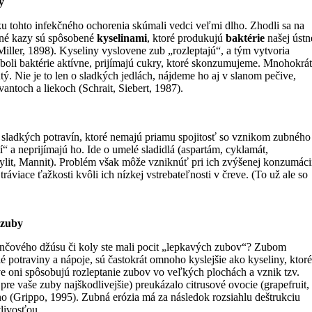
y
u tohto infekčného ochorenia skúmali vedci veľmi dlho. Zhodli sa na
ubné kazy sú spôsobené
kyselinami
, ktoré produkujú
baktérie
našej ústn
Miller, 1898). Kyseliny vyslovene zub „rozleptajú“, a tým vytvoria
oli baktérie aktívne, prijímajú cukry, ktoré skonzumujeme. Mnohokrát
tý. Nie je to len o sladkých jedlách, nájdeme ho aj v slanom pečive,
antoch a liekoch (Schrait, Siebert, 1987).
o sladkých potravín, ktoré nemajú priamu spojitosť so vznikom zubného
í“ a neprijímajú ho. Ide o umelé sladidlá (aspartám, cyklamát,
Xylit, Mannit). Problém však môže vzniknúť pri ich zvýšenej konzumáci
áviace ťažkosti kvôli ich nízkej vstrebateľnosti v čreve. (To už ale so
 zuby
ančového džúsu či koly ste mali pocit „lepkavých zubov“? Zubom
lé potraviny a nápoje, sú častokrát omnoho kyslejšie ako kyseliny, ktoré
ve oni spôsobujú rozleptanie zubov vo veľkých plochách a vznik tzv.
a pre vaše zuby najškodlivejšie) preukázalo citrusové ovocie (grapefruit,
víno (Grippo, 1995). Zubná erózia má za následok rozsiahlu deštrukciu
livosťou.