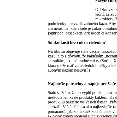
Skryté cukr
Otázku vznik
teórií, že z
mikrobioty (
podmienky pre vznik zubného kazu. Aby b
ani netušíme, kde všade je cukor obsiahnu
jogurtoch, omáčkach, orieškoch či konzerv
Sú sladkosti bez cukru riešením?
Na trhu sa objavuje stále väčšie množstv
kazu, a to z dôvodu, že baktériám „nechut
acesulfám,...) a náhradné cukry (Sorbit, 
ktorá môže mať za následok hnačky a iné tr
zubným kazom nesúvisí.)
Najhoršie potraviny a nápoje pre Vaše
Stalo sa Vám, že po vypití pohára pomar
neškodia len kyslé produkty baktérií. Kys
produkujú baktérie vo Vašich ústach. Prá
„erózií“. V štúdiách sa ako najkyslejšie (
pomaranč), jablko, taktiež kola či biele 
skloviny zubov spojenú s ich zvýšenou cit