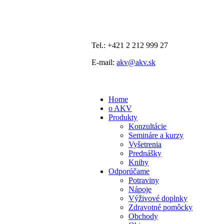
Tel.: +421 2 212 999 27
E-mail:
akv@akv.sk
Home
o AKV
Produkty
Konzultácie
Semináre a kurzy
Vyšetrenia
Prednášky
Knihy
Odporúčame
Potraviny
Nápoje
Výživové doplnky
Zdravotné pomôcky
Obchody