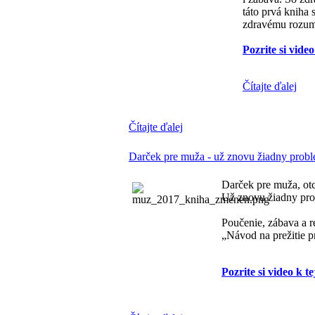
táto prvá kniha
zdravému rozum
Pozrite si video
Čítajte ďalej
Čítajte ďalej
Darček pre muža - už znovu žiadny prob
Darček pre muža, otca
Už znovu žiadny pr
Poučenie, zábava a re
„Návod na prežitie 
Pozrite si video k te