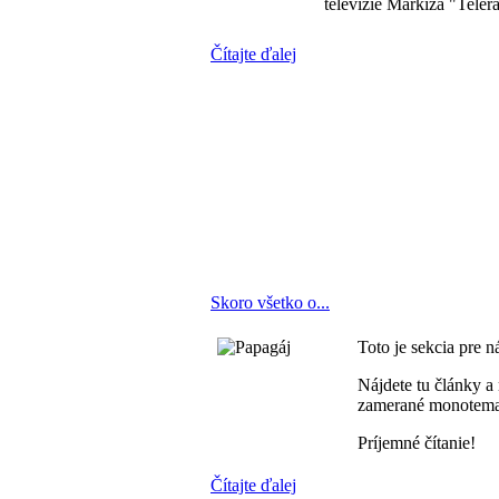
televízie Markíza "Teler
Čítajte ďalej
Skoro všetko o...
Toto je sekcia pre 
Nájdete tu články a
zamerané monotema
Príjemné čítanie!
Čítajte ďalej