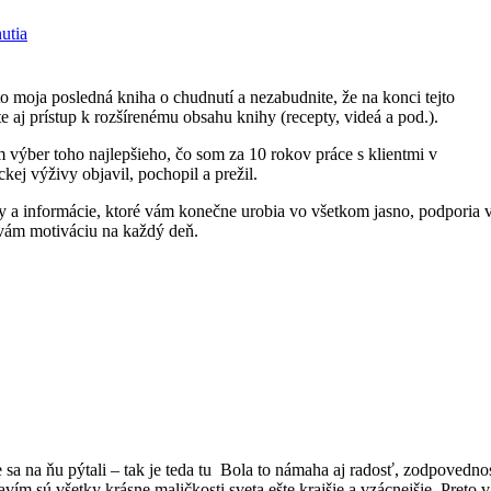
utia
to moja posledná kniha o chudnutí a nezabudnite, že na konci tejto
e aj prístup k rozšírenému obsahu knihy (recepty, videá a pod.).
výber toho najlepšieho, čo som za 10 rokov práce s klientmi v
kej výživy objavil, pochopil a prežil.
 a informácie, ktoré vám konečne urobia vo všetkom jasno, podporia 
 vám motiváciu na každý deň.
sa na ňu pýtali – tak je teda tu
Bola to námaha aj radosť, zodpovedno
avím sú všetky krásne maličkosti sveta ešte krajšie a vzácnejšie. Preto v