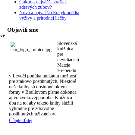
Cukor – najväčší strašiak
zdravých zubov?
Nová a najväčšia Encyklopédia
výživy a prírodnej liečby
Objavili sme
ové
Slovenská
knižnica
pre
nevidiacich
Mateja
Hrebendu
v Levoči ponúka unikátnu možnosť
pre zrakovo postihnutých. Niektoré
naše knihy sú dostupné okrem
formy v Braillovom písme dokonca
aj vo zvukovej podobe. Knižnica
dbá na to, aby takéto knihy slúžili
výhradne pre zdravotne
postihnutých užívateľov.
Čítajte ďalej