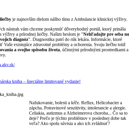
liečby
je najnovším dielom nášho tímu z Ambulancie klinickej výživy.
ých nástrah vám chceme poskytnúť dôveryhodný portál, ktorý prináša
a výživy a prírodnej liečby. Našim heslom je "
Nehľadajte pre seba n
svojich diagnóz
". Diagnostika patrí do rúk lekára. Informácie, ktoré
iť Vaše existujúce zdravotné problémy a ochorenia. Svoju liečbu totiž
ovania a svojho spôsobu života
, účinnými prírodnými prostredkami a
avy.
a.akv.sk/
hárska kniha – špeciálne limitované vydanie!
Nafukovanie, bolesti a kŕče. Reflux, Helicobacter a
zápcha. Potravinové senzitivity, intolerancie a alergie.
Celiakia, autizmus a Alzheimerova choroba... Čo sa to
deje? Prečo je týchto problémov v poslednej dobe tak
veľa? Ako spolu súvisia a ako ich zvládnuť?