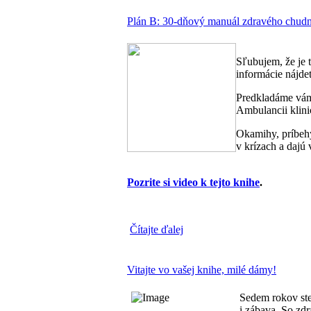
Plán B: 30-dňový manuál zdravého chudn
Sľubujem, že je 
informácie nájdet
Predkladáme vám 
Ambulancii klinic
Okamihy, príbehy
v krízach a dajú
Pozrite si video k tejto knihe
.
Čítajte ďalej
Vitajte vo vašej knihe, milé dámy!
Sedem rokov ste 
i zábava. So zdr