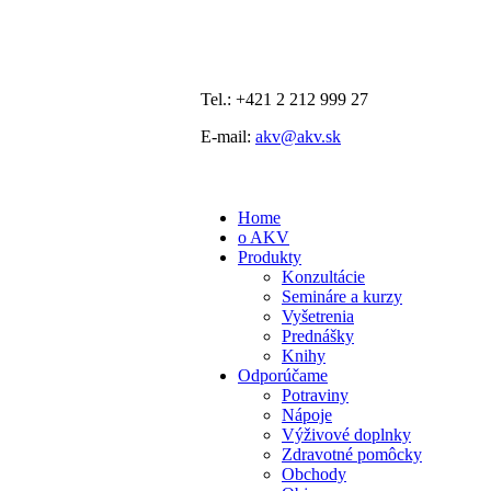
Tel.: +421 2 212 999 27
E-mail:
akv@akv.sk
Home
o AKV
Produkty
Konzultácie
Semináre a kurzy
Vyšetrenia
Prednášky
Knihy
Odporúčame
Potraviny
Nápoje
Výživové doplnky
Zdravotné pomôcky
Obchody