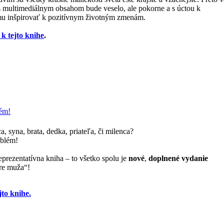
 s multimediálnym obsahom bude veselo, ale pokorne a s úctou k
u inšpirovať k pozitívnym životným zmenám.
 k tejto knihe
.
lém!
, syna, brata, dedka, priateľa, či milenca?
oblém!
prezentatívna kniha – to všetko spolu je
nové
,
doplnené vydanie
pre muža“!
jto knihe.