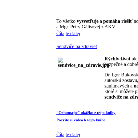
To všetko
vysvetľuje
a
pomáha riešiť
no
a Mgr. Petry Gálisovej z AKV.
Čítajte ďalej
Sendviče na zdravie!
Rýchly
život
nie
bezpečné a dobr
Dr. Igor Bukovs
autorskú zostavu
zaujimavých a
n
ktoré si môžete p
sendviče na zdr
"Ochutnajte" ukážku z tejto knihy
Pozrite si video k tejto knihe
Čítajte ďalej