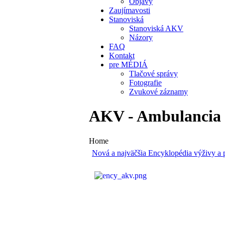
Objavy
Zaujímavosti
Stanoviská
Stanoviská AKV
Názory
FAQ
Kontakt
pre MÉDIÁ
Tlačové správy
Fotografie
Zvukové záznamy
AKV - Ambulancia k
Home
Nová a najväčšia Encyklopédia výživy a p