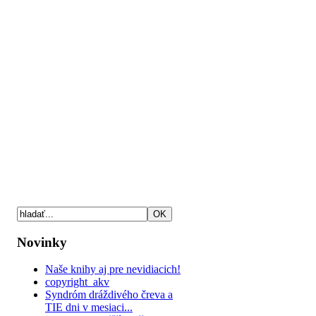
Novinky
Naše knihy aj pre nevidiacich!
copyright_akv
Syndróm dráždivého čreva a
TIE dni v mesiaci...