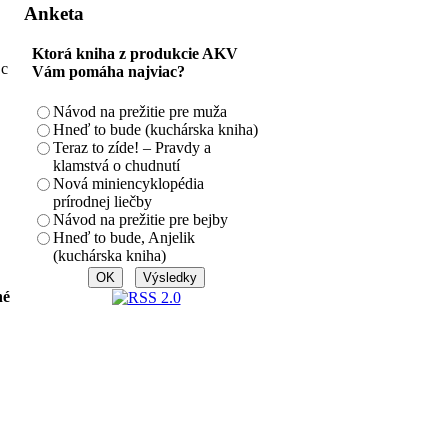
Anketa
Ktorá kniha z produkcie AKV
Sc
Vám pomáha najviac?
Návod na prežitie pre muža
Hneď to bude (kuchárska kniha)
Teraz to zíde! – Pravdy a
klamstvá o chudnutí
Nová miniencyklopédia
prírodnej liečby
Návod na prežitie pre bejby
Hneď to bude, Anjelik
(kuchárska kniha)
né