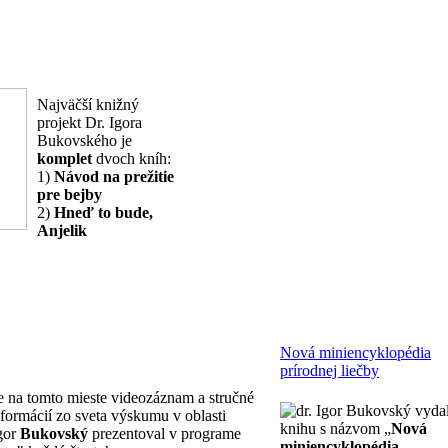
Najväčší knižný
projekt Dr. Igora
Bukovského je
komplet
dvoch kníh:
1)
Návod na prežitie
pre bejby
2)
Hneď to bude,
Anjelik
Nová miniencyklopédia
prírodnej liečby
e na tomto mieste videozáznam a stručné
dr. Igor Bukovský vyda
formácií zo sveta výskumu v oblasti
knihu s názvom „
Nová
Igor
Bukovský
prezentoval v programe
miniencyklopédia