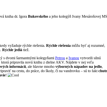
vá kniha dr. Igora
Bukovského
a jeho kolegýň Ivany Mesárošovej M
kedy vyžaduje rýchle riešenia.
Rýchle riešenia
môžu byť aj rozumné,
é.
Rýchle jedlá
tiež.
ký s dvomi šarmantnými kolegyňami
Petrou
a
Ivanou
vytvorili silnú
, ktorá pripravila novú knihu z dielne AKV. Nájdete v nej veľa
ových informácií
, ale hlavne mnoho
výborných nápadov na jedlo
,
ripraviť na cestu, do práce, do školy, či na vandrovku – sú to fakt
chut
avie
!