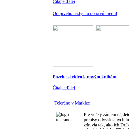
Čítajte ďalej
Od prvého nádychu po prvú triedu!
Pozrite si video k novým knihám.
Čítajte ďalej
Teleráno v Markíze
Pre veľký záujem nájdet
prepisy odvysielaných in
zdravia tak, ako ich Dr.