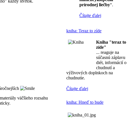
áno" každý štvrtok.
prírodnej liečby
“.
Čítajte ďalej
kniha: Teraz to zíde
Kniha
"teraz to
zíde"
... reaguje na
súčasnú záplavu
diét, informácií o
chudnutí a
výživových doplnkoch na
chudnutie.
náročnejších
Čítajte ďalej
 materiály väčšieho rozsahu
kniha: Hneď to bude
ticky.